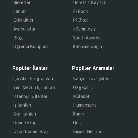
Şirketler
Ücretsiz Kayıt Ol
İlanlar
E-Book
Etkinlikler
İK Blog
Ayrıcalıklar
#Seninleyiz
Blog
Youth Awards
Öğrenci Kulüpleri
İletişime Geçin
Popüler İlanlar
Popüler Aramalar
İşe Alım Programları
Kariyer Tavsiyeleri
Yeni Mezun İş İlanları
Özgeçmiş
İstanbul İş İlanları
Mülakat
İş İlanları
Humanspire
Staj İlanları
İlham
Online Staj
Quiz
Uzun Dönem Staj
Kişisel Gelişim