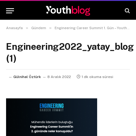
»
»
Anasayfa
Gündem
Engineering Career Summit 1. Gün – Youthall
Engineering2022_yatay_blog
(1)
Gülnihal Öztürk
8 Aralık 2022
1 dk okuma süresi