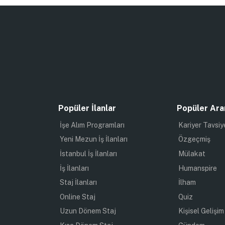
Popüler İlanlar
Popüler Ara
İşe Alım Programları
Kariyer Tavsiy
Yeni Mezun İş İlanları
Özgeçmiş
İstanbul İş İlanları
Mülakat
İş İlanları
Humanspire
Staj İlanları
İlham
Online Staj
Quiz
Uzun Dönem Staj
Kişisel Gelişim