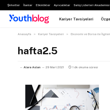
Şirketler
İlanlar
Etkinlikler
Ayrıcalıklar
Satış Liderleri Akademisi
Kariyer Tavsiyeleri
Özg
»
»
Anasayfa
Kariyer Tavsiyeleri
Ekonomi ve Borsa ile İlgile
hafta2.5
Alara Aslan
29 Mart 2021
1 dk okuma süresi