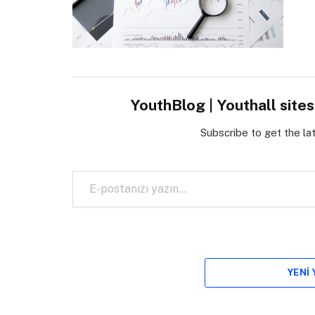
YouthBlog | Youthall site
Subscribe to get the la
E-postanızı yazın…
YENI