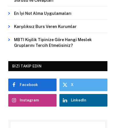
Sorusu ve Cevapları
En İyi Not Alma Uygulamaları
Karşılıksız Burs Veren Kurumlar
MBTI Kişilik Tipinize Göre Hangi Meslek
Gruplarını Tercih Etmelisiniz?
BIZI TAKIP EDIN
Facebook
X
Instagram
LinkedIn