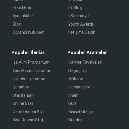
Etkinlikler
İK Blog
Ayrıcalıklar
#Seninleyiz
Blog
Youth Awards
Öğrenci Kulüpleri
İletişime Geçin
Popüler İlanlar
Popüler Aramalar
İşe Alım Programları
Kariyer Tavsiyeleri
Yeni Mezun İş İlanları
Özgeçmiş
İstanbul İş İlanları
Mülakat
İş İlanları
Humanspire
Staj İlanları
İlham
Online Staj
Quiz
Uzun Dönem Staj
Kişisel Gelişim
Kısa Dönem Staj
Gündem