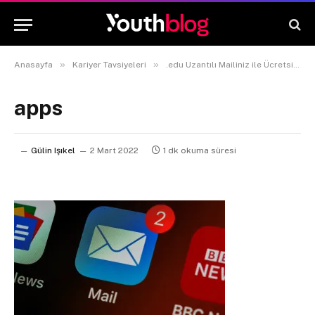
»
»
Anasayfa
Kariyer Tavsiyeleri
.edu Uzantılı Mailiniz ile Ücretsiz Erişebileceğiniz 5 Site
apps
Gülin Işıkel
2 Mart 2022
1 dk okuma süresi