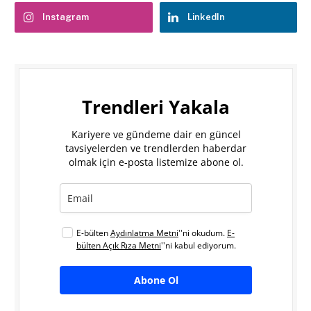
Instagram
LinkedIn
Trendleri Yakala
Kariyere ve gündeme dair en güncel
tavsiyelerden ve trendlerden haberdar
olmak için e-posta listemize abone ol.
E-bülten
Aydınlatma Metni
''ni okudum.
E-
bülten Açık Rıza Metni
''ni kabul ediyorum.
Abone Ol