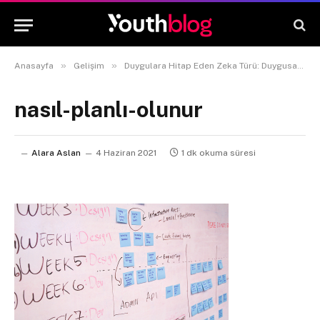
»
»
Anasayfa
Gelişim
Duygulara Hitap Eden Zeka Türü: Duygusal Zeka
nasıl-planlı-olunur
Alara Aslan
4 Haziran 2021
1 dk okuma süresi