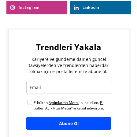
Instagram
LinkedIn
Trendleri Yakala
Kariyere ve gündeme dair en güncel
tavsiyelerden ve trendlerden haberdar
olmak için e-posta listemize abone ol.
E-bülten
Aydınlatma Metni
''ni okudum.
E-
bülten Açık Rıza Metni
''ni kabul ediyorum.
Abone Ol