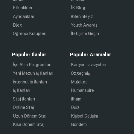
Etkinlikler
İK Blog
Ayrıcalıklar
#Seninleyiz
Blog
Youth Awards
Öğrenci Kulüpleri
İletişime Geçin
Popüler İlanlar
Popüler Aramalar
İşe Alım Programları
Kariyer Tavsiyeleri
Yeni Mezun İş İlanları
Özgeçmiş
İstanbul İş İlanları
Mülakat
İş İlanları
Humanspire
Staj İlanları
İlham
Online Staj
Quiz
Uzun Dönem Staj
Kişisel Gelişim
Kısa Dönem Staj
Gündem