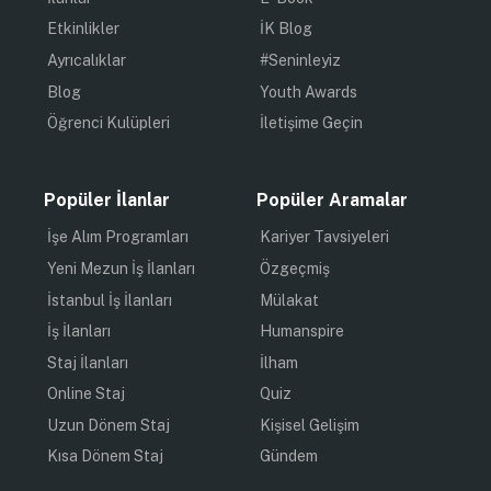
Etkinlikler
İK Blog
Ayrıcalıklar
#Seninleyiz
Blog
Youth Awards
Öğrenci Kulüpleri
İletişime Geçin
Popüler İlanlar
Popüler Aramalar
İşe Alım Programları
Kariyer Tavsiyeleri
Yeni Mezun İş İlanları
Özgeçmiş
İstanbul İş İlanları
Mülakat
İş İlanları
Humanspire
Staj İlanları
İlham
Online Staj
Quiz
Uzun Dönem Staj
Kişisel Gelişim
Kısa Dönem Staj
Gündem