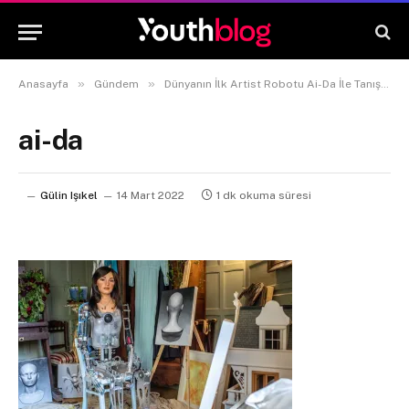
»
»
»
Anasayfa
Gündem
Dünyanın İlk Artist Robotu Ai-Da İle Tanışın
ai-da
Gülin Işıkel
14 Mart 2022
1 dk okuma süresi