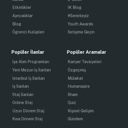
Etkinlikler
İK Blog
Ayrıcalıklar
#Seninleyiz
Blog
Youth Awards
Öğrenci Kulüpleri
İletişime Geçin
Popüler İlanlar
Popüler Aramalar
İşe Alım Programları
Kariyer Tavsiyeleri
Yeni Mezun İş İlanları
Özgeçmiş
İstanbul İş İlanları
Mülakat
İş İlanları
Humanspire
Staj İlanları
İlham
Online Staj
Quiz
Uzun Dönem Staj
Kişisel Gelişim
Kısa Dönem Staj
Gündem