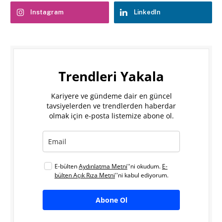
Instagram
LinkedIn
Trendleri Yakala
Kariyere ve gündeme dair en güncel
tavsiyelerden ve trendlerden haberdar
olmak için e-posta listemize abone ol.
E-bülten
Aydınlatma Metni
''ni okudum.
E-
bülten Açık Rıza Metni
''ni kabul ediyorum.
Abone Ol