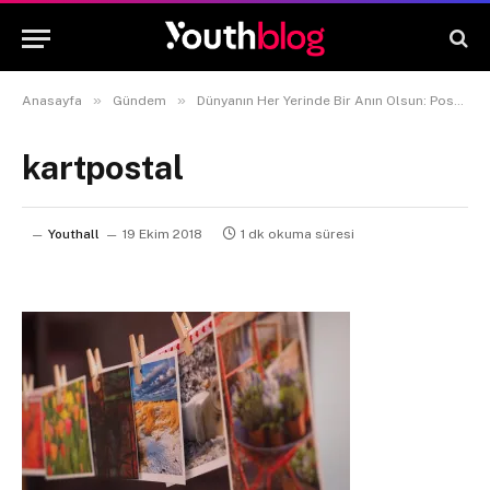
»
»
Anasayfa
Gündem
Dünyanın Her Yerinde Bir Anın Olsun: Postcrossing
kartpostal
Youthall
19 Ekim 2018
1 dk okuma süresi