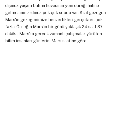
dışında yaşam bulma hevesinin yeni durağı haline
gelmesinin ardında pek çok sebep var. Kızıl gezegen
Mars’ın gezegenimize benzerlikleri gerçekten çok
fazla. Örneğin Mars’ın bir günü yaklaşık 24 saat 37
dakika. Mars’ta gerçek zamanlı çalışmalar yürüten
bilim insanları günlerini Mars saatine göre
ayarlayabiliyorlar. Mars’ta Dünya’dakine benzer pek
çok yüzey şekli mevcut. Dünya yüzeyinde su
aşındırması yoluyla oluşan kanyon ve vadi gibi yer
şekillerinin benzerleri Mars’ta da bulunuyor. Bu jeolojik
şekiller Mars’ta bir zamanlar su olduğu iddialarını da
kuvvetlendiriyor. Mars’ı üzerinde çalışması zor bir hale
getiren özelliklerinden biri atmosferinin oldukça ince
olması ve yüksek miktarda karbondioksit içermesi
fakat yine de atmosferini oluşturan elementler
bakımından Dünya ile benzerlikler taşıyor. Mars’ta