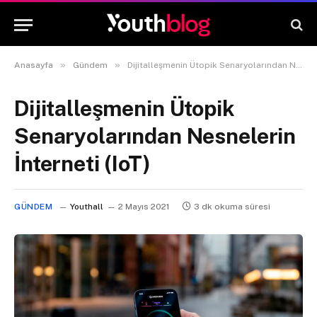
»
»
Anasayfa
Gündem
Dijitalleşmenin Ütopik Senaryolarından Nesnelerin İnterneti (IoT)
Dijitalleşmenin Ütopik
Senaryolarından Nesnelerin
İnterneti (IoT)
GÜNDEM
Youthall
2 Mayıs 2021
3 dk okuma süresi