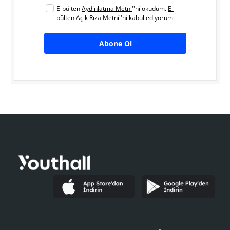
E-bülten
Aydınlatma Metni
''ni okudum.
E-
bülten Açık Rıza Metni
''ni kabul ediyorum.
Abone Ol