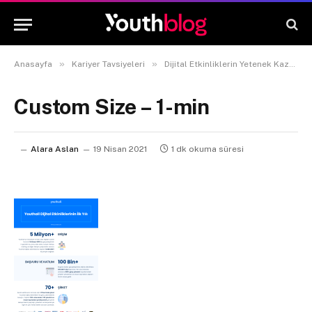
»
»
Anasayfa
Kariyer Tavsiyeleri
Dijital Etkinliklerin Yetenek Kazanımına 3 Katkısı
Custom Size – 1-min
Alara Aslan
19 Nisan 2021
1 dk okuma süresi