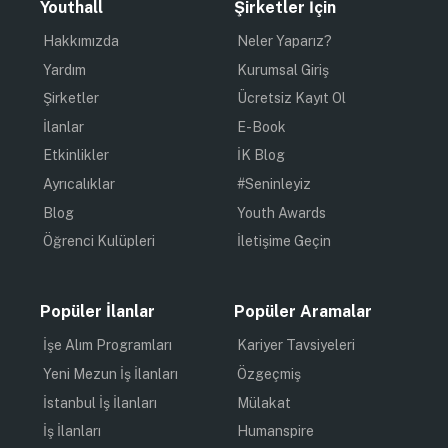
Youthall
Şirketler İçin
Hakkımızda
Neler Yaparız?
Yardım
Kurumsal Giriş
Şirketler
Ücretsiz Kayıt Ol
İlanlar
E-Book
Etkinlikler
İK Blog
Ayrıcalıklar
#Seninleyiz
Blog
Youth Awards
Öğrenci Kulüpleri
İletişime Geçin
Popüler İlanlar
Popüler Aramalar
İşe Alım Programları
Kariyer Tavsiyeleri
Yeni Mezun İş İlanları
Özgeçmiş
İstanbul İş İlanları
Mülakat
İş İlanları
Humanspire