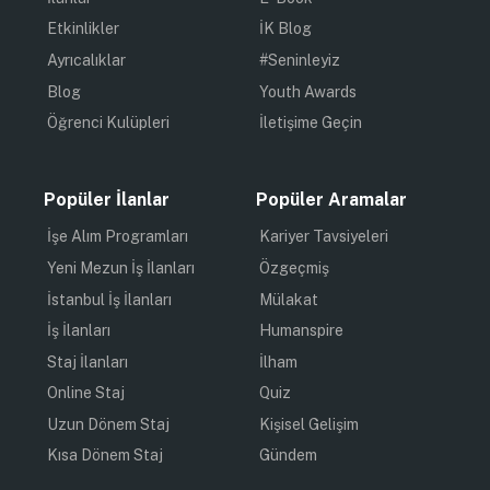
Etkinlikler
İK Blog
Ayrıcalıklar
#Seninleyiz
Blog
Youth Awards
Öğrenci Kulüpleri
İletişime Geçin
Popüler İlanlar
Popüler Aramalar
İşe Alım Programları
Kariyer Tavsiyeleri
Yeni Mezun İş İlanları
Özgeçmiş
İstanbul İş İlanları
Mülakat
İş İlanları
Humanspire
Staj İlanları
İlham
Online Staj
Quiz
Uzun Dönem Staj
Kişisel Gelişim
Kısa Dönem Staj
Gündem