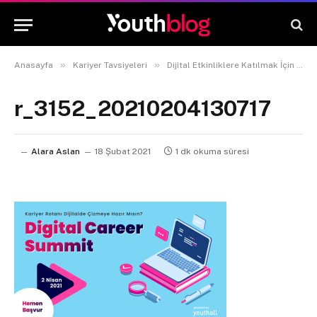
»
»
Anasayfa
Kariyer Tavsiyeleri
Dijital Etkinliklere Katılmak İçin 4 Harika Neden
r_3152_20210204130717
Alara Aslan
18 Şubat 2021
1 dk okuma süresi