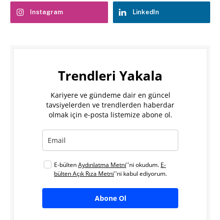
Instagram
LinkedIn
Trendleri Yakala
Kariyere ve gündeme dair en güncel
tavsiyelerden ve trendlerden haberdar
olmak için e-posta listemize abone ol.
E-bülten
Aydınlatma Metni
''ni okudum.
E-
bülten Açık Rıza Metni
''ni kabul ediyorum.
Abone Ol