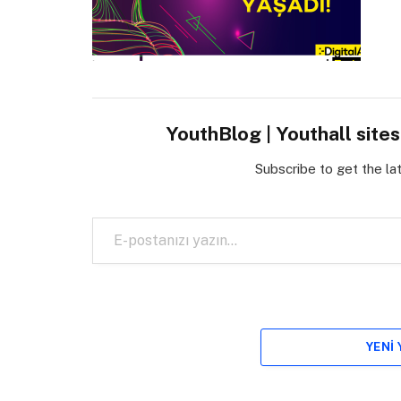
YouthBlog | Youthall site
Subscribe to get the la
E-postanızı yazın…
YENI