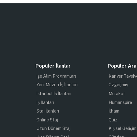
Popüler İlanlar
Popüler Ara
İşe Alım Programları
Kariyer Tavsiy
Yeni Mezun İş İlanları
Özgeçmiş
İstanbul İş İlanları
Mülakat
İş İlanları
Humanspire
Staj İlanları
İlham
Online Staj
Quiz
Uzun Dönem Staj
Kişisel Gelişim