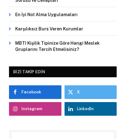
Sorusu ve Cevapları
En İyi Not Alma Uygulamaları
Karşılıksız Burs Veren Kurumlar
MBTI Kişilik Tipinize Göre Hangi Meslek
Gruplarını Tercih Etmelisiniz?
BIZI TAKIP EDIN
Facebook
X
Instagram
LinkedIn