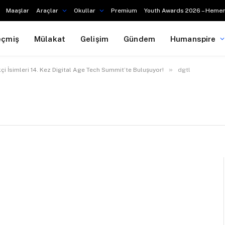
Maaşlar
Araçlar
Okullar
Premium
Youth Awards 2026 – Hemen
eçmiş
Mülakat
Gelişim
Gündem
Humanspire
»
likçi İsimleri 14. Kez Digital Age Tech Summit’te Buluşuyor!
dgtl