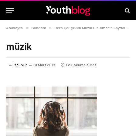
»
»
»
Anasayfa
Gündem
Ders Çalışırken Müzik Dinlemenin Faydaları
müzik
İzel Nur
31 Mart 2019
1 dk okuma süresi