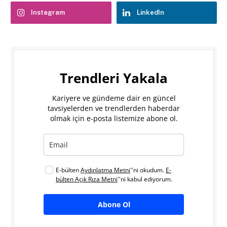
Instagram
LinkedIn
Trendleri Yakala
Kariyere ve gündeme dair en güncel
tavsiyelerden ve trendlerden haberdar
olmak için e-posta listemize abone ol.
E-bülten
Aydınlatma Metni
''ni okudum.
E-
bülten Açık Rıza Metni
''ni kabul ediyorum.
Abone Ol