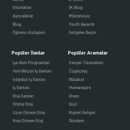
Etkinlikler
İK Blog
Ayrıcalıklar
#Seninleyiz
Blog
Youth Awards
Öğrenci Kulüpleri
İletişime Geçin
Popüler İlanlar
Popüler Aramalar
İşe Alım Programları
Kariyer Tavsiyeleri
Yeni Mezun İş İlanları
Özgeçmiş
İstanbul İş İlanları
Mülakat
İş İlanları
Humanspire
Staj İlanları
İlham
Online Staj
Quiz
Uzun Dönem Staj
Kişisel Gelişim
Kısa Dönem Staj
Gündem