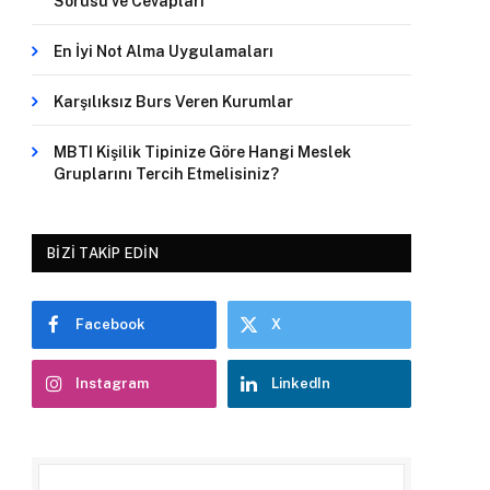
Sorusu ve Cevapları
En İyi Not Alma Uygulamaları
Karşılıksız Burs Veren Kurumlar
MBTI Kişilik Tipinize Göre Hangi Meslek
Gruplarını Tercih Etmelisiniz?
BIZI TAKIP EDIN
Facebook
X
Instagram
LinkedIn