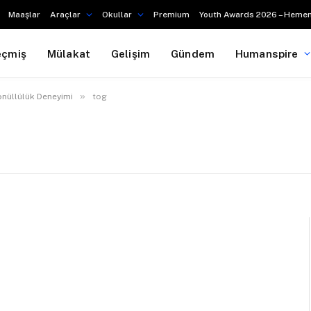
Maaşlar
Araçlar
Okullar
Premium
Youth Awards 2026 – Hemen
eçmiş
Mülakat
Gelişim
Gündem
Humanspire
»
önüllülük Deneyimi
tog