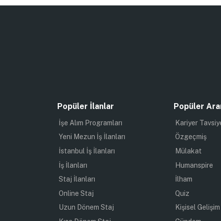
Popüler İlanlar
Popüler Ara
İşe Alım Programları
Kariyer Tavsiy
Yeni Mezun İş İlanları
Özgeçmiş
İstanbul İş İlanları
Mülakat
İş İlanları
Humanspire
Staj İlanları
İlham
Online Staj
Quiz
Uzun Dönem Staj
Kişisel Gelişim