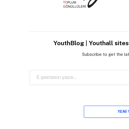
YouthBlog | Youthall site
Subscribe to get the la
E-postanızı yazın…
YENI