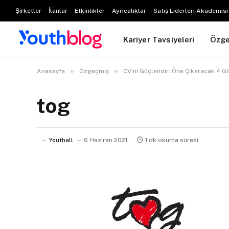
Şirketler
İlanlar
Etkinlikler
Ayrıcalıklar
Satış Liderleri Akademisi
Kariyer Tavsiyeleri
Özg
»
»
Anasayfa
Özgeçmiş
CV’ni Güçlendir: Öne Çıkaracak 4 G
tog
Youthall
6 Haziran 2021
1 dk okuma süresi