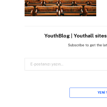
YouthBlog | Youthall site
Subscribe to get the la
E-postanızı yazın…
YENI