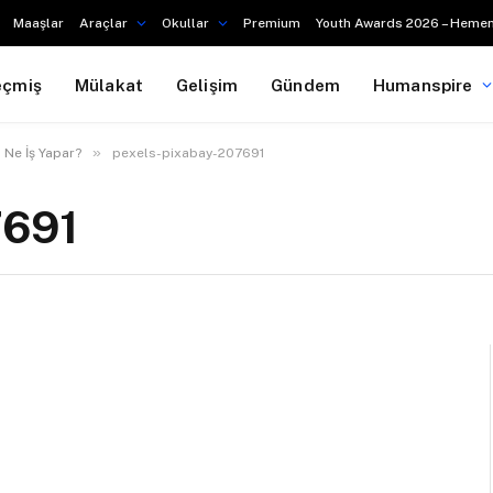
Maaşlar
Araçlar
Okullar
Premium
Youth Awards 2026 – Hemen
eçmiş
Mülakat
Gelişim
Gündem
Humanspire
»
 Ne İş Yapar?
pexels-pixabay-207691
7691