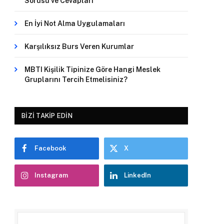
Sorusu ve Cevapları
En İyi Not Alma Uygulamaları
Karşılıksız Burs Veren Kurumlar
MBTI Kişilik Tipinize Göre Hangi Meslek
Gruplarını Tercih Etmelisiniz?
BIZI TAKIP EDIN
Facebook
X
Instagram
LinkedIn