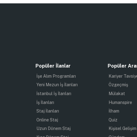
Popüler İlanlar
Popüler Ara
İşe Alım Programları
Kariyer Tavsiy
Yeni Mezun İş İlanları
Özgeçmiş
İstanbul İş İlanları
Mülakat
İş İlanları
Humanspire
Staj İlanları
İlham
Online Staj
Quiz
Uzun Dönem Staj
Kişisel Gelişim