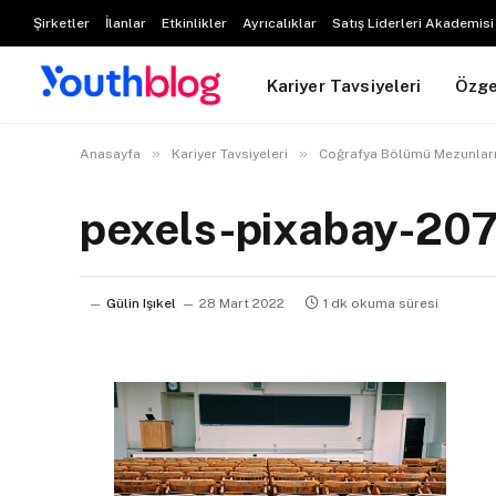
Şirketler
İlanlar
Etkinlikler
Ayrıcalıklar
Satış Liderleri Akademisi
Kariyer Tavsiyeleri
Özg
»
»
Anasayfa
Kariyer Tavsiyeleri
Coğrafya Bölümü Mezunları
pexels-pixabay-20
Gülin Işıkel
28 Mart 2022
1 dk okuma süresi