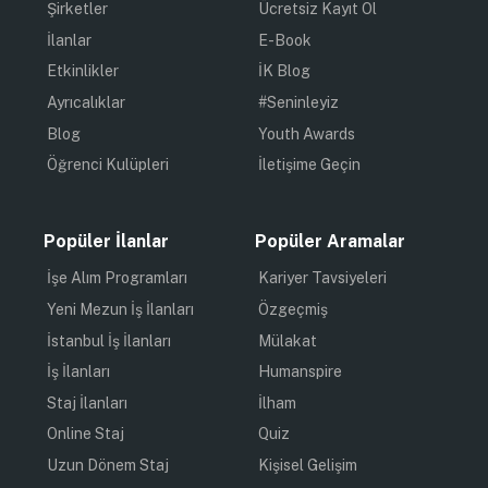
Şirketler
Ücretsiz Kayıt Ol
İlanlar
E-Book
Etkinlikler
İK Blog
Ayrıcalıklar
#Seninleyiz
Blog
Youth Awards
Öğrenci Kulüpleri
İletişime Geçin
Popüler İlanlar
Popüler Aramalar
İşe Alım Programları
Kariyer Tavsiyeleri
Yeni Mezun İş İlanları
Özgeçmiş
İstanbul İş İlanları
Mülakat
İş İlanları
Humanspire
Staj İlanları
İlham
Online Staj
Quiz
Uzun Dönem Staj
Kişisel Gelişim