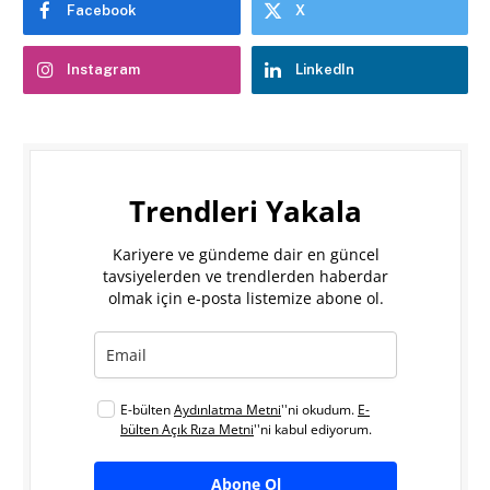
Facebook
X
Instagram
LinkedIn
Trendleri Yakala
Kariyere ve gündeme dair en güncel
tavsiyelerden ve trendlerden haberdar
olmak için e-posta listemize abone ol.
E-bülten
Aydınlatma Metni
''ni okudum.
E-
bülten Açık Rıza Metni
''ni kabul ediyorum.
Abone Ol