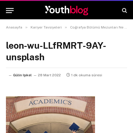
»
»
Anasayfa
Kariyer Tavsiyeleri
Coğrafya Bölümü Mezunları Ne İş Yapar?
leon-wu-LLfRMRT-9AY-
unsplash
Gülin Işıkel
28 Mart 2022
1 dk okuma süresi