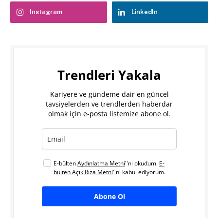
Instagram
LinkedIn
Trendleri Yakala
Kariyere ve gündeme dair en güncel
tavsiyelerden ve trendlerden haberdar
olmak için e-posta listemize abone ol.
E-bülten
Aydınlatma Metni
''ni okudum.
E-
bülten Açık Rıza Metni
''ni kabul ediyorum.
Abone Ol