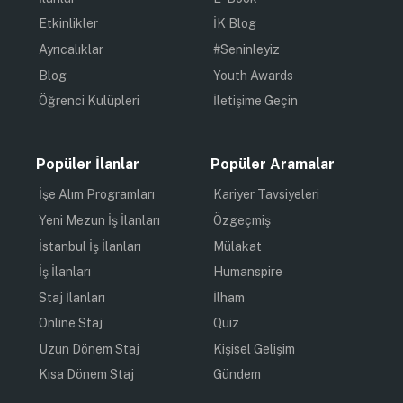
Etkinlikler
İK Blog
Ayrıcalıklar
#Seninleyiz
Blog
Youth Awards
Öğrenci Kulüpleri
İletişime Geçin
Popüler İlanlar
Popüler Aramalar
İşe Alım Programları
Kariyer Tavsiyeleri
Yeni Mezun İş İlanları
Özgeçmiş
İstanbul İş İlanları
Mülakat
İş İlanları
Humanspire
Staj İlanları
İlham
Online Staj
Quiz
Uzun Dönem Staj
Kişisel Gelişim
Kısa Dönem Staj
Gündem