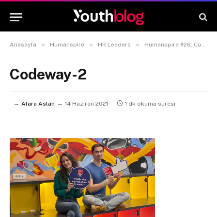
»
»
»
Anasayfa
Humanspire
HR Leaders
Humanspire #26: Codeway Culture & Talent Acquisition Lead Hazal Ilgın
Codeway-2
Alara Aslan
14 Haziran 2021
1 dk okuma süresi