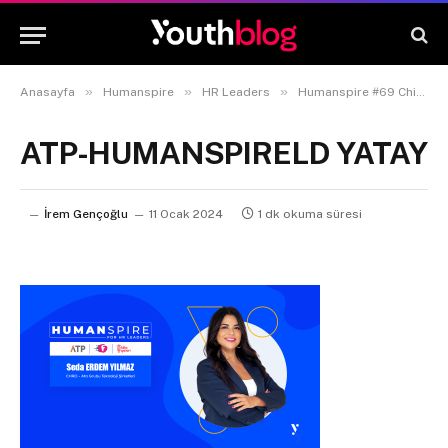
»
»
»
Anasayfa
Humanspire
HR Leaders
Humanspire #69 Chief Human Resources Officer Seda Erdem Yılmaz
ATP-HUMANSPIRELD YATAY
İrem Gençoğlu
11 Ocak 2024
1 dk okuma süresi