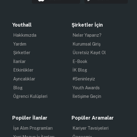
Youthall
Şirketler İçin
Hakkımızda
Neler Yaparız?
Yardım
Kurumsal Giriş
Şirketler
Ücretsiz Kayıt Ol
İlanlar
E-Book
Etkinlikler
İK Blog
Ayrıcalıklar
#Seninleyiz
Blog
Youth Awards
Öğrenci Kulüpleri
İletişime Geçin
Popüler İlanlar
Popüler Aramalar
İşe Alım Programları
Kariyer Tavsiyeleri
Yeni Mezun İş İlanları
Özgeçmiş