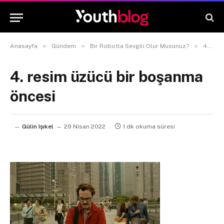
»
»
»
Anasayfa
Gündem
Bir Robotla Sevgili Olur Musunuz?
4. resim üzücü bir boşanma öncesi
4. resim üzücü bir boşanma
öncesi
Gülin Işıkel
29 Nisan 2022
1 dk okuma süresi