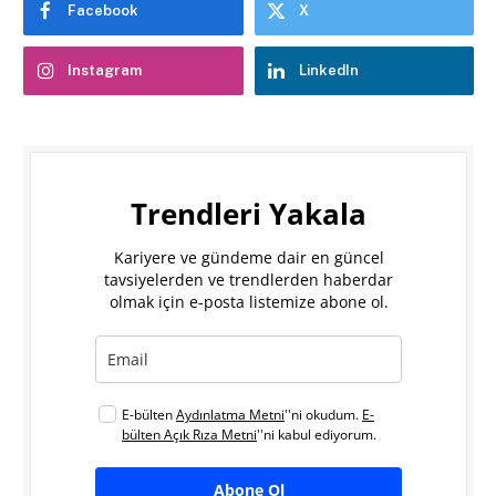
Facebook
X
Instagram
LinkedIn
Trendleri Yakala
Kariyere ve gündeme dair en güncel
tavsiyelerden ve trendlerden haberdar
olmak için e-posta listemize abone ol.
E-bülten
Aydınlatma Metni
''ni okudum.
E-
bülten Açık Rıza Metni
''ni kabul ediyorum.
Abone Ol