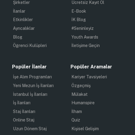
Şirketler
Ücretsiz Kayıt Ol
İlanlar
E-Book
Etkinlikler
İK Blog
Ayrıcalıklar
#Seninleyiz
Blog
Youth Awards
Öğrenci Kulüpleri
İletişime Geçin
Popüler İlanlar
Popüler Aramalar
İşe Alım Programları
Kariyer Tavsiyeleri
Yeni Mezun İş İlanları
Özgeçmiş
İstanbul İş İlanları
Mülakat
İş İlanları
Humanspire
Staj İlanları
İlham
Online Staj
Quiz
Uzun Dönem Staj
Kişisel Gelişim