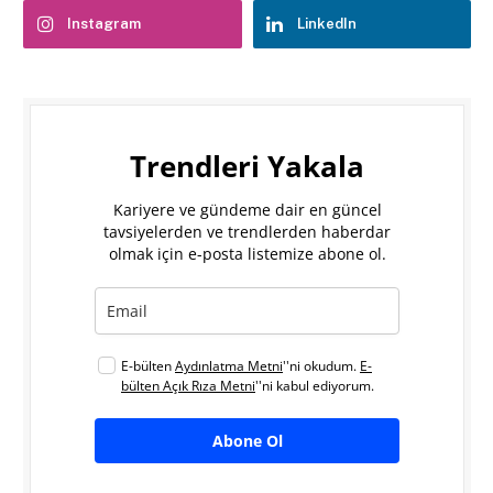
Instagram
LinkedIn
Trendleri Yakala
Kariyere ve gündeme dair en güncel
tavsiyelerden ve trendlerden haberdar
olmak için e-posta listemize abone ol.
E-bülten
Aydınlatma Metni
''ni okudum.
E-
bülten Açık Rıza Metni
''ni kabul ediyorum.
Abone Ol