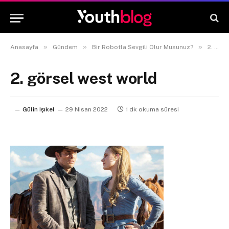
»
»
»
Anasayfa
Gündem
Bir Robotla Sevgili Olur Musunuz?
2. görsel west world
2. görsel west world
Gülin Işıkel
29 Nisan 2022
1 dk okuma süresi