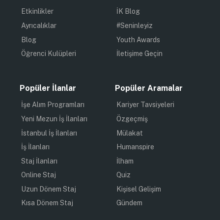
Etkinlikler
İK Blog
Ayrıcalıklar
#Seninleyiz
Blog
Youth Awards
Öğrenci Kulüpleri
İletişime Geçin
Popüler İlanlar
Popüler Aramalar
İşe Alım Programları
Kariyer Tavsiyeleri
Yeni Mezun İş İlanları
Özgeçmiş
İstanbul İş İlanları
Mülakat
İş İlanları
Humanspire
Staj İlanları
İlham
Online Staj
Quiz
Uzun Dönem Staj
Kişisel Gelişim
Kısa Dönem Staj
Gündem