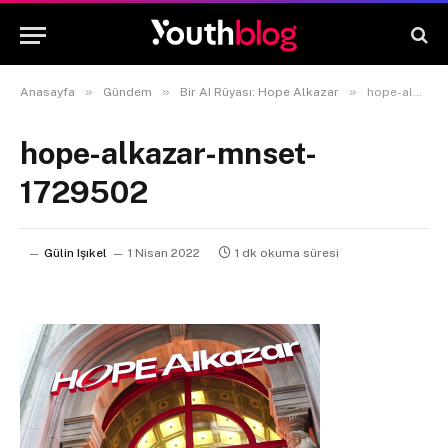
»
»
»
Anasayfa
Gündem
Bir AI Rüyası: Hope Alkazar
hope-alkazar-mnset-1729502
hope-alkazar-mnset-
1729502
Gülin Işıkel
1 Nisan 2022
1 dk okuma süresi