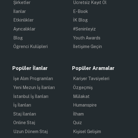
Şirketler
Ücretsiz Kayıt Ol
İlanlar
E-Book
Etkinlikler
İK Blog
Ayrıcalıklar
#Seninleyiz
Blog
Youth Awards
Öğrenci Kulüpleri
İletişime Geçin
Popüler İlanlar
Popüler Aramalar
İşe Alım Programları
Kariyer Tavsiyeleri
Yeni Mezun İş İlanları
Özgeçmiş
İstanbul İş İlanları
Mülakat
İş İlanları
Humanspire
Staj İlanları
İlham
Online Staj
Quiz
Uzun Dönem Staj
Kişisel Gelişim