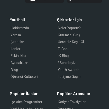
Youthall
Şirketler İçin
Hakkımızda
Neler Yaparız?
Yardım
Kurumsal Giriş
Şirketler
Ücretsiz Kayıt Ol
İlanlar
E-Book
Etkinlikler
İK Blog
Ayrıcalıklar
#Seninleyiz
Blog
Youth Awards
Öğrenci Kulüpleri
İletişime Geçin
Popüler İlanlar
Popüler Aramalar
İşe Alım Programları
Kariyer Tavsiyeleri
Yeni Mezun İş İlanları
Özgeçmiş