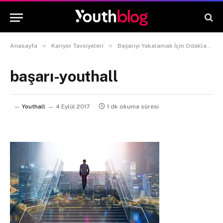
»
»
Anasayfa
Kariyer Tavsiyeleri
Başarıyı Yakalamak İçin Odaklanmanız Gereken 3 Madde
başarı-youthall
Youthall
4 Eylül 2017
1 dk okuma süresi