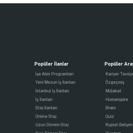
Popüler İlanlar
Popüler Ara
İşe Alım Programları
Kariyer Tavsiy
Yeni Mezun İş İlanları
Özgeçmiş
İstanbul İş İlanları
Mülakat
İş İlanları
Humanspire
Staj İlanları
İlham
Online Staj
Quiz
Uzun Dönem Staj
Kişisel Gelişim