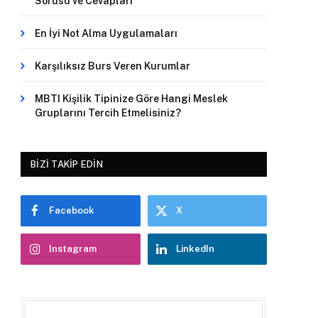
Sorusu ve Cevapları
En İyi Not Alma Uygulamaları
Karşılıksız Burs Veren Kurumlar
MBTI Kişilik Tipinize Göre Hangi Meslek
Gruplarını Tercih Etmelisiniz?
BIZI TAKIP EDIN
Facebook
X
Instagram
LinkedIn