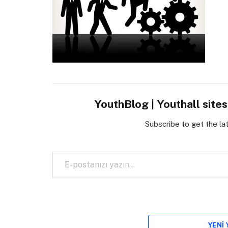
YouthBlog | Youthall site
Subscribe to get the la
E-postanızı yazın…
YENI