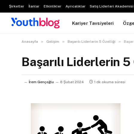
Şirketler
İlanlar
Etkinlikler
Ayrıcalıklar
Satış Liderleri Akademisi
Kariyer Tavsiyeleri
Özg
»
»
»
Anasayfa
Gelişim
Başarılı Liderlerin 5 Özelliği
Başarı
Başarılı Liderlerin 5
İrem Gençoğlu
8 Şubat 2024
1 dk okuma süresi