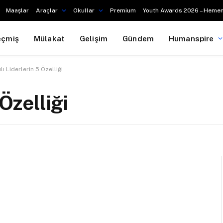
Maaşlar
Araçlar
Okullar
Premium
Youth Awards 2026 – Hemen
eçmiş
Mülakat
Gelişim
Gündem
Humanspire
lı Liderlerin 5 Özelliği
 Özelliği