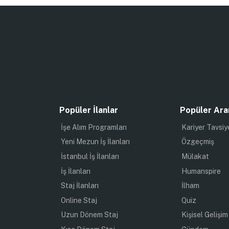
Popüler İlanlar
Popüler Ara
İşe Alım Programları
Kariyer Tavsiy
Yeni Mezun İş İlanları
Özgeçmiş
İstanbul İş İlanları
Mülakat
İş İlanları
Humanspire
Staj İlanları
İlham
Online Staj
Quiz
Uzun Dönem Staj
Kişisel Gelişim