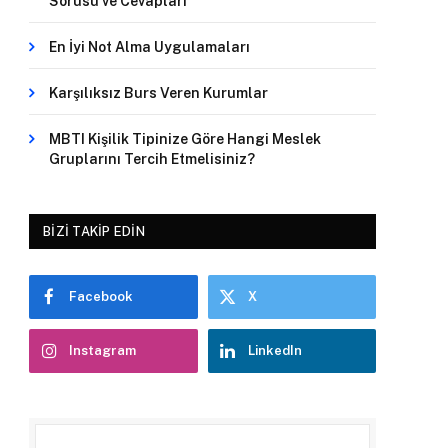
Sorusu ve Cevapları
En İyi Not Alma Uygulamaları
Karşılıksız Burs Veren Kurumlar
MBTI Kişilik Tipinize Göre Hangi Meslek
Gruplarını Tercih Etmelisiniz?
BIZI TAKIP EDIN
Facebook
X
Instagram
LinkedIn