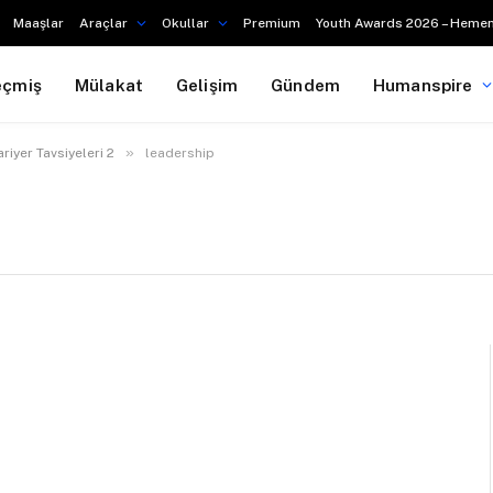
Maaşlar
Araçlar
Okullar
Premium
Youth Awards 2026 – Hemen
eçmiş
Mülakat
Gelişim
Gündem
Humanspire
»
ariyer Tavsiyeleri 2
leadership