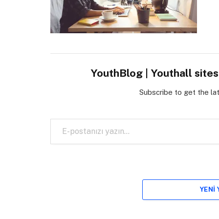
YouthBlog | Youthall site
Subscribe to get the la
E-postanızı yazın…
YENI