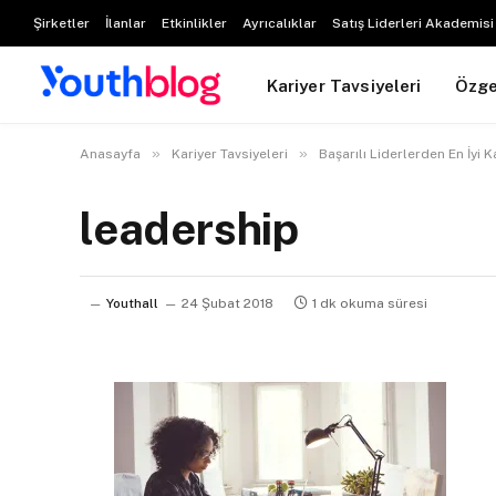
Şirketler
İlanlar
Etkinlikler
Ayrıcalıklar
Satış Liderleri Akademisi
Kariyer Tavsiyeleri
Özg
»
»
Anasayfa
Kariyer Tavsiyeleri
Başarılı Liderlerden En İyi K
leadership
Youthall
24 Şubat 2018
1 dk okuma süresi