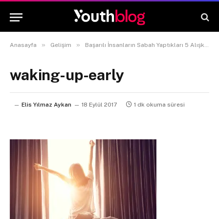
»
»
Anasayfa
Gelişim
Başarılı İnsanların Sabah Yaptıkları 5 Alışkanlık
waking-up-early
Elis Yılmaz Aykan
18 Eylül 2017
1 dk okuma süresi