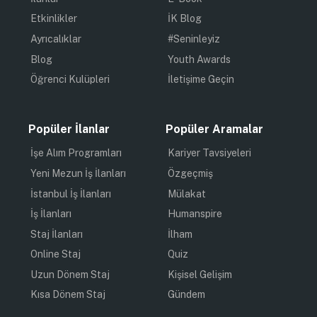
Etkinlikler
İK Blog
Ayrıcalıklar
#Seninleyiz
Blog
Youth Awards
Öğrenci Kulüpleri
İletişime Geçin
Popüler İlanlar
Popüler Aramalar
İşe Alım Programları
Kariyer Tavsiyeleri
Yeni Mezun İş İlanları
Özgeçmiş
İstanbul İş İlanları
Mülakat
İş İlanları
Humanspire
Staj İlanları
İlham
Online Staj
Quiz
Uzun Dönem Staj
Kişisel Gelişim
Kısa Dönem Staj
Gündem