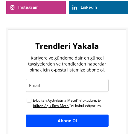
Instagram
LinkedIn
Trendleri Yakala
Kariyere ve gündeme dair en güncel
tavsiyelerden ve trendlerden haberdar
olmak için e-posta listemize abone ol.
E-bülten
Aydınlatma Metni
''ni okudum.
E-
bülten Açık Rıza Metni
''ni kabul ediyorum.
Abone Ol