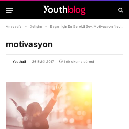
»
»
Anasayfa
Gelişim
Başarı İçin En Gerekli Şey: Motivasyon Nedir?
motivasyon
Youthall
26 Eylül 2017
1 dk okuma süresi