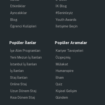
Etkinlikler
İK Blog
Ayrıcalıklar
#Seninleyiz
Blog
Youth Awards
Öğrenci Kulüpleri
İletişime Geçin
Popüler İlanlar
Popüler Aramalar
İşe Alım Programları
Kariyer Tavsiyeleri
Yeni Mezun İş İlanları
Özgeçmiş
İstanbul İş İlanları
Mülakat
İş İlanları
Humanspire
Staj İlanları
İlham
Online Staj
Quiz
Uzun Dönem Staj
Kişisel Gelişim
Kısa Dönem Staj
Gündem