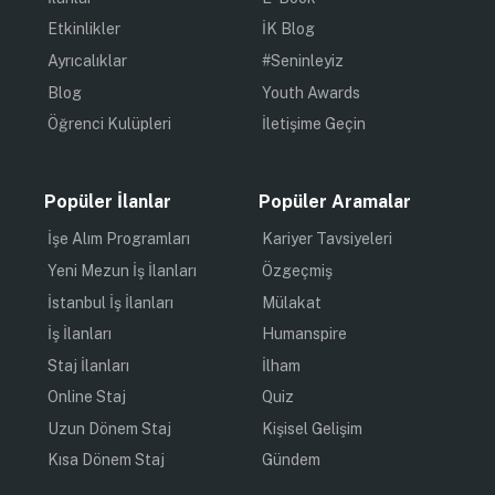
Etkinlikler
İK Blog
Ayrıcalıklar
#Seninleyiz
Blog
Youth Awards
Öğrenci Kulüpleri
İletişime Geçin
Popüler İlanlar
Popüler Aramalar
İşe Alım Programları
Kariyer Tavsiyeleri
Yeni Mezun İş İlanları
Özgeçmiş
İstanbul İş İlanları
Mülakat
İş İlanları
Humanspire
Staj İlanları
İlham
Online Staj
Quiz
Uzun Dönem Staj
Kişisel Gelişim
Kısa Dönem Staj
Gündem