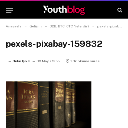
»
»
»
Anasayfa
Gelişim
B2B, BTC, CTC Nelerdir?
pexels-pixabay-159832
pexels-pixabay-159832
Gülin Işıkel
30 Mayıs 2022
1 dk okuma süresi