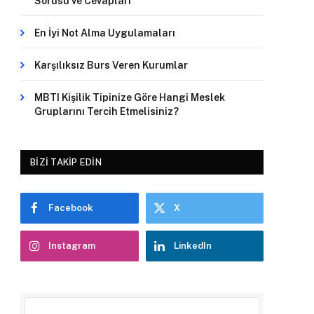
Sorusu ve Cevapları
En İyi Not Alma Uygulamaları
Karşılıksız Burs Veren Kurumlar
MBTI Kişilik Tipinize Göre Hangi Meslek
Gruplarını Tercih Etmelisiniz?
BIZI TAKIP EDIN
Facebook
X
Instagram
LinkedIn