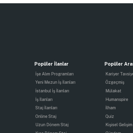
Popüler İlanlar
Popüler Ara
İşe Alım Programları
Kariyer Tavsiy
Yeni Mezun İş İlanları
Özgeçmiş
İstanbul İş İlanları
Mülakat
İş İlanları
Humanspire
Staj İlanları
İlham
Online Staj
Quiz
Uzun Dönem Staj
Kişisel Gelişim