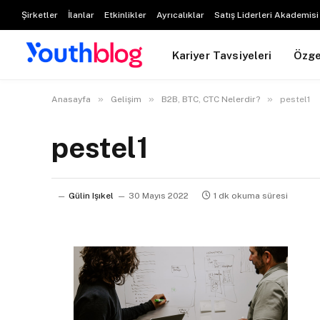
Şirketler
İlanlar
Etkinlikler
Ayrıcalıklar
Satış Liderleri Akademisi
Kariyer Tavsiyeleri
Özg
»
»
»
Anasayfa
Gelişim
B2B, BTC, CTC Nelerdir?
pestel1
pestel1
Gülin Işıkel
30 Mayıs 2022
1 dk okuma süresi