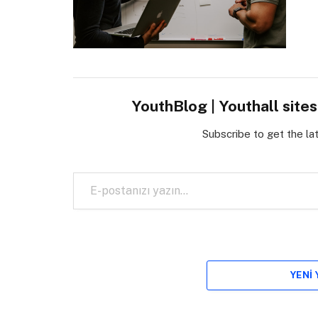
YouthBlog | Youthall site
Subscribe to get the la
E-postanızı yazın…
YENI