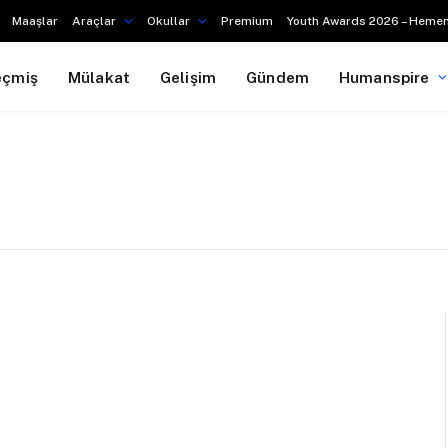
Maaşlar
Araçlar
Okullar
Premium
Youth Awards 2026 – Hemen
eçmiş
Mülakat
Gelişim
Gündem
Humanspire