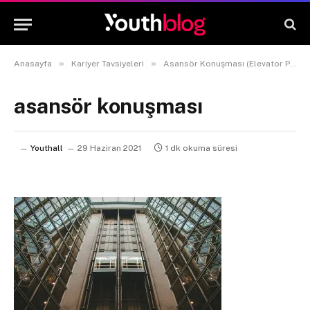
»
»
Anasayfa
Kariyer Tavsiyeleri
Asansör Konuşması (Elevator Pitch) Nedir?
asansör konuşması
Youthall
29 Haziran 2021
1 dk okuma süresi