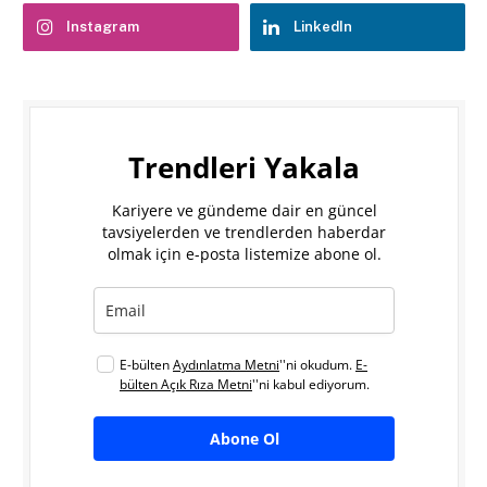
Instagram
LinkedIn
Trendleri Yakala
Kariyere ve gündeme dair en güncel
tavsiyelerden ve trendlerden haberdar
olmak için e-posta listemize abone ol.
E-bülten
Aydınlatma Metni
''ni okudum.
E-
bülten Açık Rıza Metni
''ni kabul ediyorum.
Abone Ol