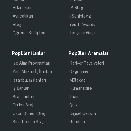
Etkinlikler
İK Blog
Ayrıcalıklar
#Seninleyiz
Blog
Youth Awards
Öğrenci Kulüpleri
İletişime Geçin
Popüler İlanlar
Popüler Aramalar
İşe Alım Programları
Kariyer Tavsiyeleri
Yeni Mezun İş İlanları
Özgeçmiş
İstanbul İş İlanları
Mülakat
İş İlanları
Humanspire
Staj İlanları
İlham
Online Staj
Quiz
Uzun Dönem Staj
Kişisel Gelişim
Kısa Dönem Staj
Gündem