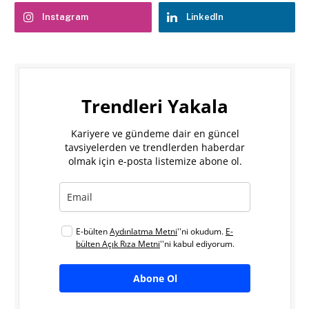
Instagram
LinkedIn
Trendleri Yakala
Kariyere ve gündeme dair en güncel
tavsiyelerden ve trendlerden haberdar
olmak için e-posta listemize abone ol.
E-bülten
Aydınlatma Metni
''ni okudum.
E-
bülten Açık Rıza Metni
''ni kabul ediyorum.
Abone Ol