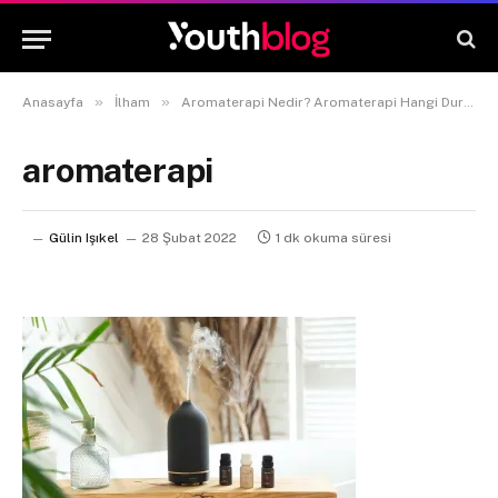
»
»
Anasayfa
İlham
Aromaterapi Nedir? Aromaterapi Hangi Durumlarda Uygulanır?
aromaterapi
Gülin Işıkel
28 Şubat 2022
1 dk okuma süresi