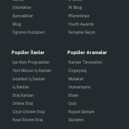
Etkinlikler
İK Blog
Ayrıcalıklar
#Seninleyiz
Blog
Youth Awards
Öğrenci Kulüpleri
İletişime Geçin
Popüler İlanlar
Popüler Aramalar
İşe Alım Programları
Kariyer Tavsiyeleri
Yeni Mezun İş İlanları
Özgeçmiş
İstanbul İş İlanları
Mülakat
İş İlanları
Humanspire
Staj İlanları
İlham
Online Staj
Quiz
Uzun Dönem Staj
Kişisel Gelişim
Kısa Dönem Staj
Gündem