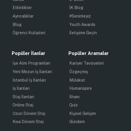
Etkinlikler
İK Blog
Ayrıcalıklar
#Seninleyiz
Blog
Youth Awards
Öğrenci Kulüpleri
İletişime Geçin
Popüler İlanlar
Popüler Aramalar
İşe Alım Programları
Kariyer Tavsiyeleri
Yeni Mezun İş İlanları
Özgeçmiş
İstanbul İş İlanları
Mülakat
İş İlanları
Humanspire
Staj İlanları
İlham
Online Staj
Quiz
Uzun Dönem Staj
Kişisel Gelişim
Kısa Dönem Staj
Gündem