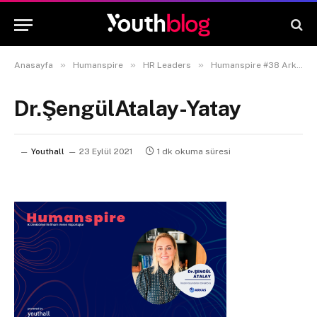
»
»
»
Anasayfa
Humanspire
HR Leaders
Humanspire #38 Arkas Holding İnsan Kaynakları Direktörü Dr. Şengül Atalay
Dr.ŞengülAtalay-Yatay
Youthall
23 Eylül 2021
1 dk okuma süresi