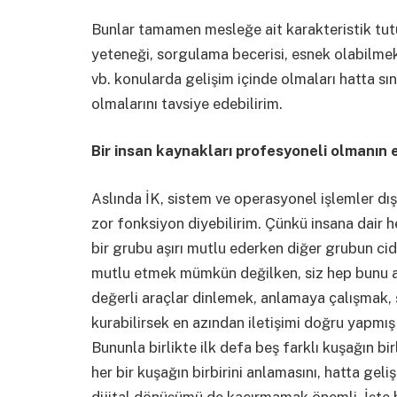
Bunlar tamamen mesleğe ait karakteristik tutu
yeteneği, sorgulama becerisi, esnek olabilmek,
vb. konularda gelişim içinde olmaları hatta sı
olmalarını tavsiye edebilirim.
Bir insan kaynakları profesyoneli olmanın e
Aslında İK, sistem ve operasyonel işlemler dış
zor fonksiyon diyebilirim. Çünkü insana dair her
bir grubu aşırı mutlu ederken diğer grubun cidd
mutlu etmek mümkün değilken, siz hep bunu a
değerli araçlar dinlemek, anlamaya çalışmak, 
kurabilirsek en azından iletişimi doğru yapmış
Bununla birlikte ilk defa beş farklı kuşağın bir
her bir kuşağın birbirini anlamasını, hatta gel
dijital dönüşümü de kaçırmamak önemli. İşte 