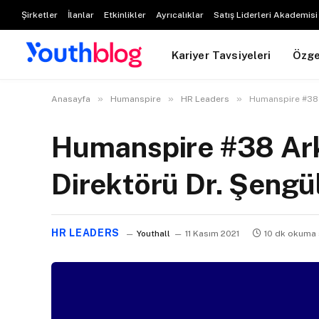
Şirketler
İlanlar
Etkinlikler
Ayrıcalıklar
Satış Liderleri Akademisi
Kariyer Tavsiyeleri
Özg
»
»
»
Anasayfa
Humanspire
HR Leaders
Humanspire #38 A
Humanspire #38 Ark
Direktörü Dr. Şengü
HR LEADERS
Youthall
11 Kasım 2021
10 dk okuma 