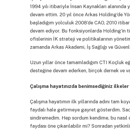
1994 yılı itibariyle İnsan Kaynakları alanında
devam ettim. 20 yıl önce Arkas Holding’de Y
başladığım yolculuk 2008’de CAO, 2010 itibar
devam ediyor. Bu fonksiyonlarda Holding’in tüm
ofislerinin İK strateji ve politikalarının yön
zamanda Arkas Akademi, İş Sağlığı ve Güvenliğ
Uzun yıllar önce tamamladığım CTI Koçluk eğ
desteğine devam ederken, birçok dernek ve va
Çalışma hayatınızda benimsediğiniz ilkeler 
Çalışma hayatımın ilk yıllarında adını tam k
faydalı hale getirmeye gayret gösterdim. Sade
sindiremedim. Hep sordum kendime, bu nasıl dah
faydası öne çıkarılabilir mi? Sonradan yetkinlik