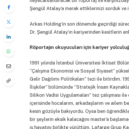
heyecanlandıracak bir röportaj ile karşınızda
Şengül Atalay’a merak ettiklerinizi sorduk ve i
Arkas Holding’in son dönemde geçirdiği süreci
Dr. Şengül Atalay’ın kariyerinden kesitlerin anl
Röportajın okuyucuları için kariyer yolculu
1991 yılında İstanbul Üniversitesi İktisat Bö
‘’Çalışma Ekonomisi ve Sosyal Siyaset’’ yükse
Gelir Dağılımı Politikaları” tezi ile bitirdim. 1
İlişkiler’’ bölümünde ‘‘Stratejik İnsan Kaynak
Silikon Vadisi Uygulamaları’’ tez çalışması il
içerisinde hocalarım, arkadaşlarım ve ailem
kesin gözüyle bakıyordu. Oysa ben öğrendikl
bir şeylerin eksik kalacağını master’a başlam
iş hayatını birlikte yürüttüm. Lafarge Grup Ka