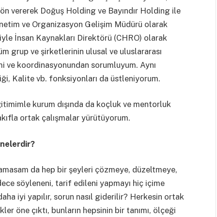
 yön vererek Doğuş Holding ve Bayındır Holding ile
önetim ve Organizasyon Gelişim Müdürü olarak
iyle İnsan Kaynakları Direktörü (CHRO) olarak
 grup ve şirketlerinin ulusal ve uluslararası
etimi ve koordinasyonundan sorumluyum. Aynı
i, Kalite vb. fonksiyonları da üstleniyorum.
itimimle kurum dışında da koçluk ve mentorluk
kıfla ortak çalışmalar yürütüyorum.
nelerdir?
oyamasam da hep bir şeyleri çözmeye, düzeltmeye,
ce söyleneni, tarif edileni yapmayı hiç içime
a iyi yapılır, sorun nasıl giderilir? Herkesin ortak
ler öne çıktı, bunların hepsinin bir tanımı, ölçeği