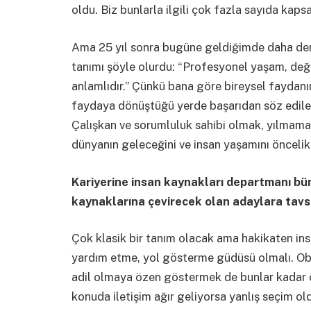
oldu. Biz bunlarla ilgili çok fazla sayıda kaps
Ama 25 yıl sonra bugüne geldiğimde daha derl
tanımı şöyle olurdu: “Profesyonel yaşam, değer
anlamlıdır.” Çünkü bana göre bireysel faydan
faydaya dönüştüğü yerde başarıdan söz edilebil
Çalışkan ve sorumluluk sahibi olmak, yılmama
dünyanın geleceğini ve insan yaşamını önceli
Kariyerine insan kaynakları departmanı bü
kaynaklarına çevirecek olan adaylara tavsi
Çok klasik bir tanım olacak ama hakikaten in
yardım etme, yol gösterme güdüsü olmalı. O
adil olmaya özen göstermek de bunlar kadar öne
konuda iletişim ağır geliyorsa yanlış seçim ol