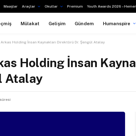
Maaşlar
Araçlar
Okullar
Premium
Youth Awards 2026 – Hemen
eçmiş
Mülakat
Gelişim
Gündem
Humanspire
rkas Holding İnsan Kaynakları Direktörü Dr. Şengül Atalay
as Holding İnsan Kayna
l Atalay
süresi