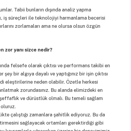
mlar. Tabii bunların dışında analiz yapma
 iş süreçleri ile teknolojiyi harmanlama becerisi
nırlarını zorlamaları ama ne olursa olsun özgün
n zor yanı sizce nedir?
ında felsefe olarak çıktısı ve performans takibi en
 şey bir algıya dayalı ve yaptığınız bir işin çıktısı
i eleştirilerine neden olabilir. Özetle herkesi
nlatmak zorundasınız. Bu alanda elimizdeki en
şeffaflık ve dürüstlük olmalı. Bu temeli sağlam
 oluruz.
likte çalıştığı zamanlara şahitlik ediyoruz. Bu da
iştirmesini sağlayacak ortamları gerektirdiği gibi
bu kavramlarla uğraşırken üzerine hiç deneyimimiz