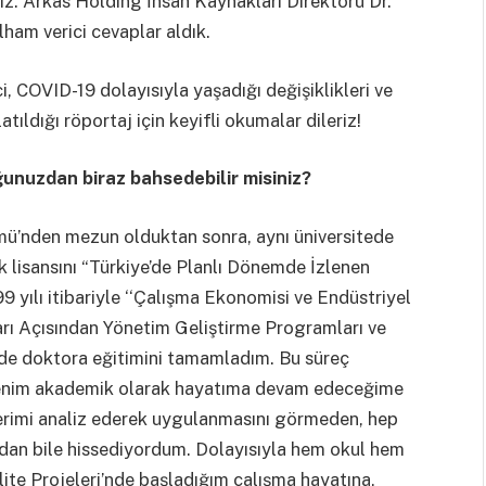
yız. Arkas Holding İnsan Kaynakları Direktörü Dr.
lham verici cevaplar aldık.
, COVID-19 dolayısıyla yaşadığı değişiklikleri ve
atıldığı röportaj için keyifli okumalar dileriz!
ğunuzdan biraz bahsedebilir misiniz?
lümü’nden mezun olduktan sonra, aynı üniversitede
k lisansını “Türkiye’de Planlı Dönemde İzlenen
999 yılı itibariyle ‘‘Çalışma Ekonomisi ve Endüstriyel
ları Açısından Yönetim Geliştirme Programları ve
e de doktora eğitimini tamamladım. Bu süreç
 benim akademik olarak hayatıma devam edeceğime
erimi analiz ederek uygulanmasını görmeden, hep
adan bile hissediyordum. Dolayısıyla hem okul hem
lite Projeleri’nde başladığım çalışma hayatına,