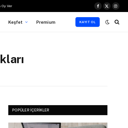
 Oy Ver
Facebook
X
Instag
(Twitter)
Keşfet
Premium
KAYIT OL
kları
POPÜLER İÇERIKLER