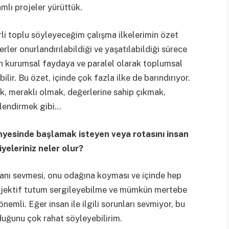
amlı projeler yürüttük.
i toplu söyleyeceğim çalışma ilkelerimin özet
ler onurlandırılabildiği ve yaşatılabildiği sürece
ın kurumsal faydaya ve paralel olarak toplumsal
ir. Bu özet, içinde çok fazla ilke de barındırıyor.
k, meraklı olmak, değerlerine sahip çıkmak,
klendirmek gibi…
nyesinde başlamak isteyen veya rotasını insan
yeleriniz neler olur?
sanı sevmesi, onu odağına koyması ve içinde hep
bjektif tutum sergileyebilme ve mümkün mertebe
mli. Eğer insan ile ilgili sorunları sevmiyor, bu
duğunu çok rahat söyleyebilirim.