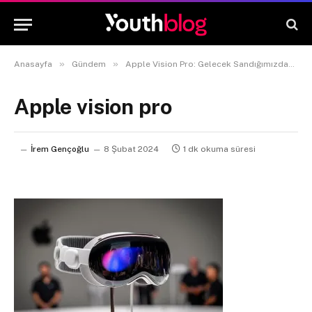
»
»
Anasayfa
Gündem
Apple Vision Pro: Gelecek Sandığımızdan Daha Yakın
Apple vision pro
İrem Gençoğlu
8 Şubat 2024
1 dk okuma süresi