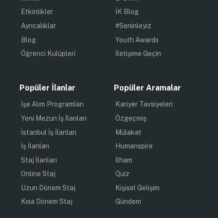
Etkinlikler
İK Blog
Ayrıcalıklar
#Seninleyiz
Blog
Youth Awards
Öğrenci Kulüpleri
İletişime Geçin
Popüler İlanlar
Popüler Aramalar
İşe Alım Programları
Kariyer Tavsiyeleri
Yeni Mezun İş İlanları
Özgeçmiş
İstanbul İş İlanları
Mülakat
İş İlanları
Humanspire
Staj İlanları
İlham
Online Staj
Quiz
Uzun Dönem Staj
Kişisel Gelişim
Kısa Dönem Staj
Gündem