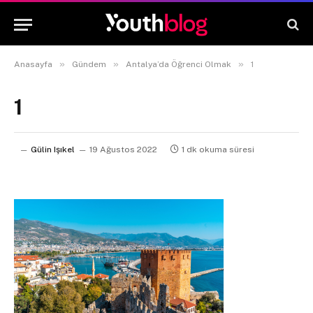
»
»
»
Anasayfa
Gündem
Antalya’da Öğrenci Olmak
1
1
Gülin Işıkel
19 Ağustos 2022
1 dk okuma süresi