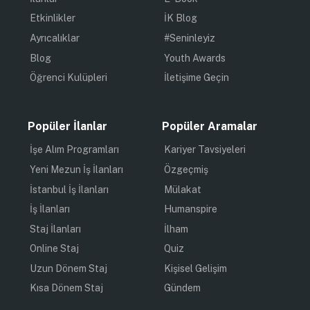
Etkinlikler
İK Blog
Ayrıcalıklar
#Seninleyiz
Blog
Youth Awards
Öğrenci Kulüpleri
İletişime Geçin
Popüler İlanlar
Popüler Aramalar
İşe Alım Programları
Kariyer Tavsiyeleri
Yeni Mezun İş İlanları
Özgeçmiş
İstanbul İş İlanları
Mülakat
İş İlanları
Humanspire
Staj İlanları
İlham
Online Staj
Quiz
Uzun Dönem Staj
Kişisel Gelişim
Kısa Dönem Staj
Gündem