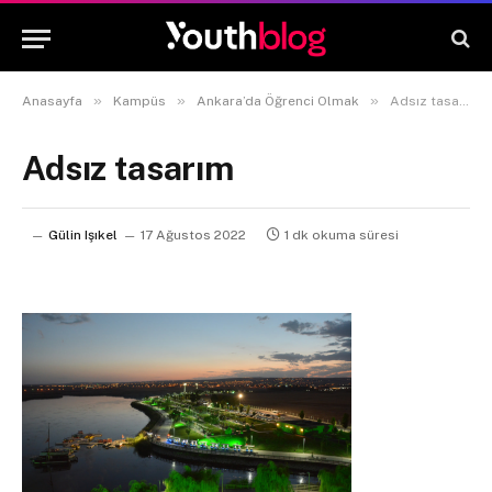
»
»
»
Anasayfa
Kampüs
Ankara’da Öğrenci Olmak
Adsız tasarım
Adsız tasarım
Gülin Işıkel
17 Ağustos 2022
1 dk okuma süresi