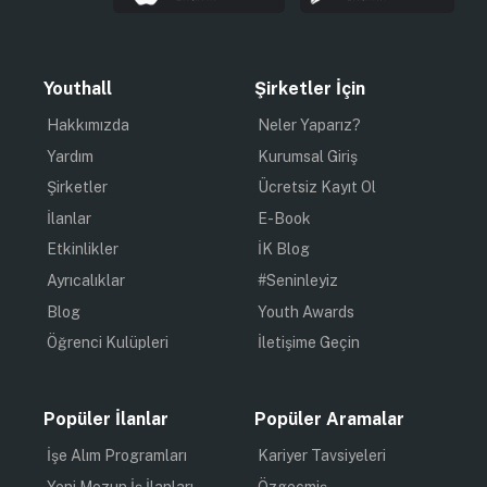
Youthall
Şirketler İçin
Hakkımızda
Neler Yaparız?
Yardım
Kurumsal Giriş
Şirketler
Ücretsiz Kayıt Ol
İlanlar
E-Book
Etkinlikler
İK Blog
Ayrıcalıklar
#Seninleyiz
Blog
Youth Awards
Öğrenci Kulüpleri
İletişime Geçin
Popüler İlanlar
Popüler Aramalar
İşe Alım Programları
Kariyer Tavsiyeleri
Yeni Mezun İş İlanları
Özgeçmiş