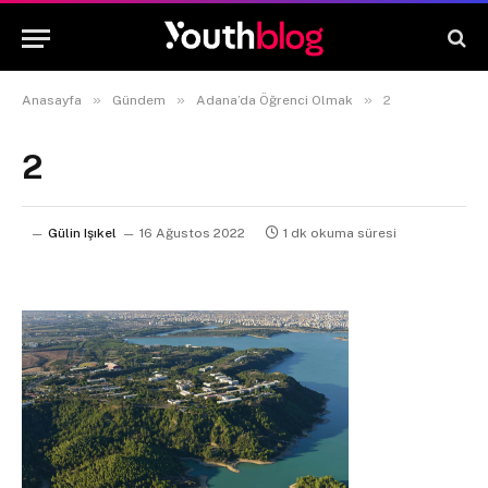
»
»
»
Anasayfa
Gündem
Adana’da Öğrenci Olmak
2
2
Gülin Işıkel
16 Ağustos 2022
1 dk okuma süresi