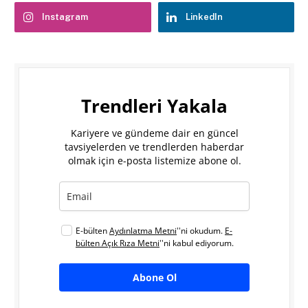
Instagram
LinkedIn
Trendleri Yakala
Kariyere ve gündeme dair en güncel
tavsiyelerden ve trendlerden haberdar
olmak için e-posta listemize abone ol.
E-bülten
Aydınlatma Metni
''ni okudum.
E-
bülten Açık Rıza Metni
''ni kabul ediyorum.
Abone Ol