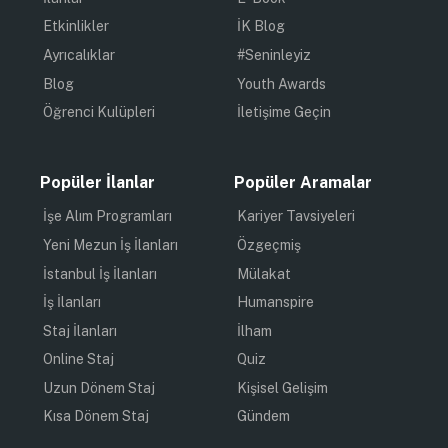
Etkinlikler
İK Blog
Ayrıcalıklar
#Seninleyiz
Blog
Youth Awards
Öğrenci Kulüpleri
İletişime Geçin
Popüler İlanlar
Popüler Aramalar
İşe Alım Programları
Kariyer Tavsiyeleri
Yeni Mezun İş İlanları
Özgeçmiş
İstanbul İş İlanları
Mülakat
İş İlanları
Humanspire
Staj İlanları
İlham
Online Staj
Quiz
Uzun Dönem Staj
Kişisel Gelişim
Kısa Dönem Staj
Gündem