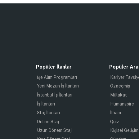
Popüler İlanlar
Popüler Ara
İşe Alım Programları
Kariyer Tavsiy
Yeni Mezun İş İlanları
Özgeçmiş
İstanbul İş İlanları
Mülakat
İş İlanları
Humanspire
Staj İlanları
İlham
Online Staj
Quiz
Uzun Dönem Staj
Kişisel Gelişim