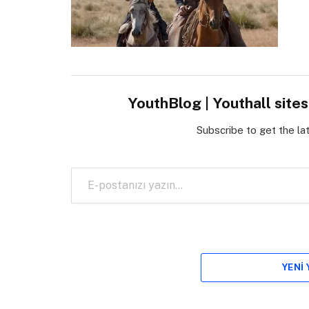
YouthBlog | Youthall site
Subscribe to get the la
E-postanızı yazın…
YENI