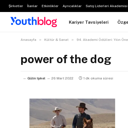
Şirketler
İlanlar
Etkinlikler
Ayrıcalıklar
Satış Liderleri Akademisi
Kariyer Tavsiyeleri
Özg
»
»
Anasayfa
Kültür & Sanat
94. Akademi Ödülleri: Yılın Öne
power of the dog
Gülin Işıkel
26 Mart 2022
1 dk okuma süresi