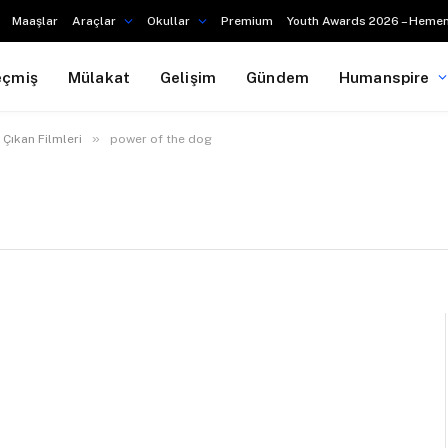
Maaşlar
Araçlar
Okullar
Premium
Youth Awards 2026 – Hemen
eçmiş
Mülakat
Gelişim
Gündem
Humanspire
»
 Çıkan Filmleri
power of the dog