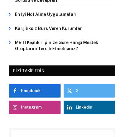
Sorusu ve Cevapları
En İyi Not Alma Uygulamaları
Karşılıksız Burs Veren Kurumlar
MBTI Kişilik Tipinize Göre Hangi Meslek
Gruplarını Tercih Etmelisiniz?
BIZI TAKIP EDIN
Facebook
X
Instagram
LinkedIn