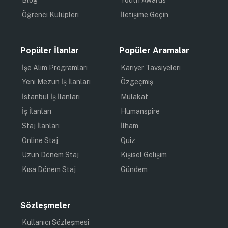
Blog
Youth Awards
Öğrenci Kulüpleri
İletişime Geçin
Popüler İlanlar
Popüler Aramalar
İşe Alım Programları
Kariyer Tavsiyeleri
Yeni Mezun İş İlanları
Özgeçmiş
İstanbul İş İlanları
Mülakat
İş İlanları
Humanspire
Staj İlanları
İlham
Online Staj
Quiz
Uzun Dönem Staj
Kişisel Gelişim
Kısa Dönem Staj
Gündem
Sözleşmeler
Kullanıcı Sözleşmesi