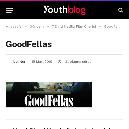
»
»
»
Anasayfa
Gündem
7 En İyi Netflix Film Önerisi
GoodFellas
GoodFellas
İzel Nur
15 Mart 2019
1 dk okuma süresi