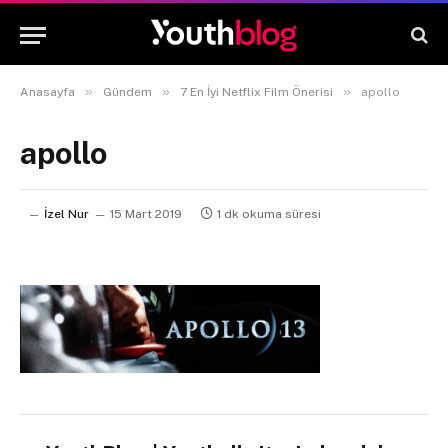
»
»
»
Anasayfa
Gündem
7 En İyi Netflix Film Önerisi
apollo
apollo
İzel Nur
15 Mart 2019
1 dk okuma süresi