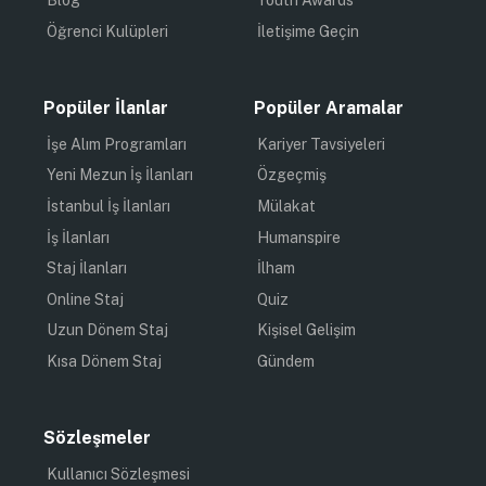
Blog
Youth Awards
Öğrenci Kulüpleri
İletişime Geçin
Popüler İlanlar
Popüler Aramalar
İşe Alım Programları
Kariyer Tavsiyeleri
Yeni Mezun İş İlanları
Özgeçmiş
İstanbul İş İlanları
Mülakat
İş İlanları
Humanspire
Staj İlanları
İlham
Online Staj
Quiz
Uzun Dönem Staj
Kişisel Gelişim
Kısa Dönem Staj
Gündem
Sözleşmeler
Kullanıcı Sözleşmesi