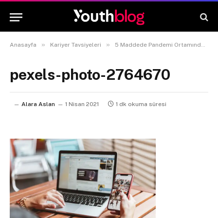
»
»
Anasayfa
Kariyer Tavsiyeleri
5 Maddede Pandemi Ortamından Sıyrılın!
pexels-photo-2764670
Alara Aslan
1 Nisan 2021
1 dk okuma süresi