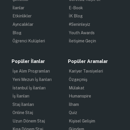
İlanlar
E-Book
Etkinlikler
İK Blog
Ayrıcalıklar
#Seninleyiz
Blog
Youth Awards
Öğrenci Kulüpleri
İletişime Geçin
Popüler İlanlar
Popüler Aramalar
İşe Alım Programları
Kariyer Tavsiyeleri
Yeni Mezun İş İlanları
Özgeçmiş
İstanbul İş İlanları
Mülakat
İş İlanları
Humanspire
Staj İlanları
İlham
Online Staj
Quiz
Uzun Dönem Staj
Kişisel Gelişim
Kısa Dönem Staj
Gündem