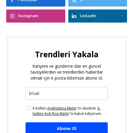
Instagram
LinkedIn
Trendleri Yakala
Kariyere ve gündeme dair en güncel
tavsiyelerden ve trendlerden haberdar
olmak için e-posta listemize abone ol.
E-bülten
Aydınlatma Metni
''ni okudum.
E-
bülten Açık Rıza Metni
''ni kabul ediyorum.
Abone Ol