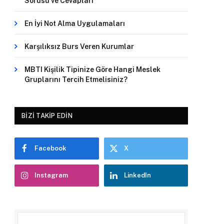
Sorusu ve Cevapları
En İyi Not Alma Uygulamaları
Karşılıksız Burs Veren Kurumlar
MBTI Kişilik Tipinize Göre Hangi Meslek
Gruplarını Tercih Etmelisiniz?
BIZI TAKIP EDIN
Facebook
X
Instagram
LinkedIn