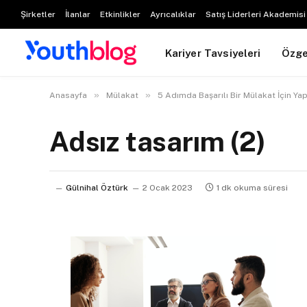
Şirketler
İlanlar
Etkinlikler
Ayrıcalıklar
Satış Liderleri Akademisi
Kariyer Tavsiyeleri
Özg
»
»
Anasayfa
Mülakat
5 Adımda Başarılı Bir Mülakat İçin Y
Adsız tasarım (2)
Gülnihal Öztürk
2 Ocak 2023
1 dk okuma süresi