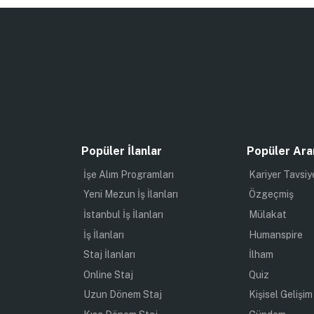
Popüler İlanlar
Popüler Ara
İşe Alım Programları
Kariyer Tavsiy
Yeni Mezun İş İlanları
Özgeçmiş
İstanbul İş İlanları
Mülakat
İş İlanları
Humanspire
Staj İlanları
İlham
Online Staj
Quiz
Uzun Dönem Staj
Kişisel Gelişim