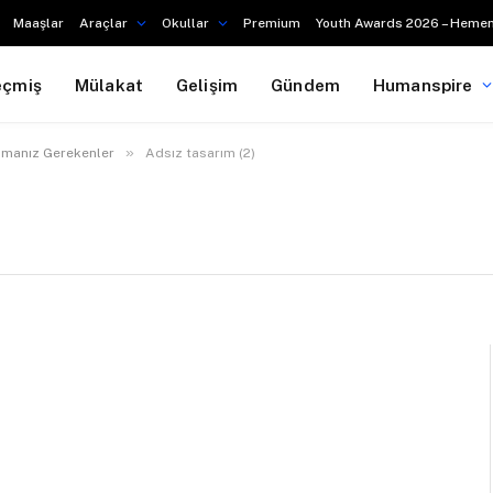
Maaşlar
Araçlar
Okullar
Premium
Youth Awards 2026 – Hemen
eçmiş
Mülakat
Gelişim
Gündem
Humanspire
»
apmanız Gerekenler
Adsız tasarım (2)