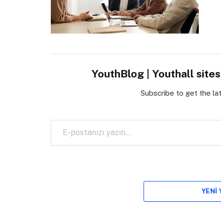
YouthBlog | Youthall site
Subscribe to get the la
E-postanızı yazın…
YENI