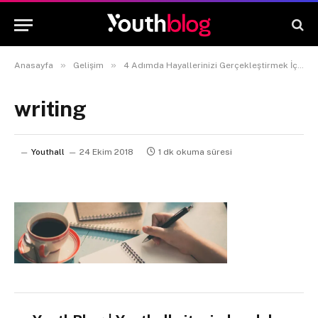
»
»
Anasayfa
Gelişim
4 Adımda Hayallerinizi Gerçekleştirmek İçin İlk Planınızı Yapın!
writing
Youthall
24 Ekim 2018
1 dk okuma süresi