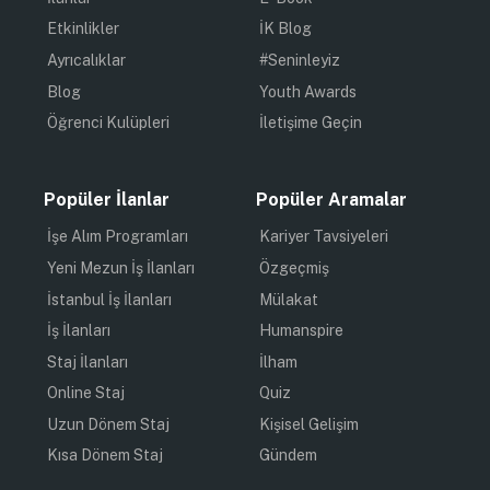
Etkinlikler
İK Blog
Ayrıcalıklar
#Seninleyiz
Blog
Youth Awards
Öğrenci Kulüpleri
İletişime Geçin
Popüler İlanlar
Popüler Aramalar
İşe Alım Programları
Kariyer Tavsiyeleri
Yeni Mezun İş İlanları
Özgeçmiş
İstanbul İş İlanları
Mülakat
İş İlanları
Humanspire
Staj İlanları
İlham
Online Staj
Quiz
Uzun Dönem Staj
Kişisel Gelişim
Kısa Dönem Staj
Gündem