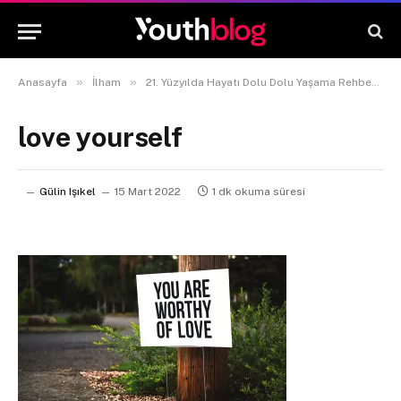
»
»
»
Anasayfa
İlham
21. Yüzyılda Hayatı Dolu Dolu Yaşama Rehberi
love yourself
Gülin Işıkel
15 Mart 2022
1 dk okuma süresi