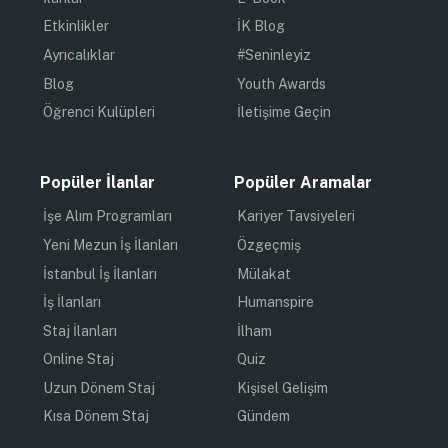
Etkinlikler
İK Blog
Ayrıcalıklar
#Seninleyiz
Blog
Youth Awards
Öğrenci Kulüpleri
İletişime Geçin
Popüler İlanlar
Popüler Aramalar
İşe Alım Programları
Kariyer Tavsiyeleri
Yeni Mezun İş İlanları
Özgeçmiş
İstanbul İş İlanları
Mülakat
İş İlanları
Humanspire
Staj İlanları
İlham
Online Staj
Quiz
Uzun Dönem Staj
Kişisel Gelişim
Kısa Dönem Staj
Gündem