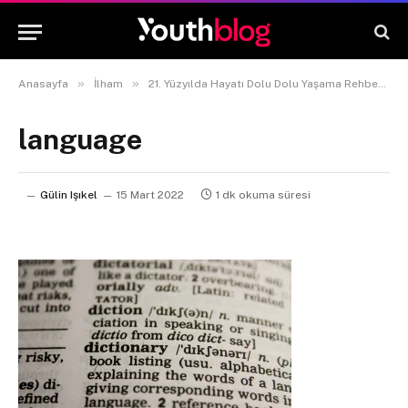
»
»
»
Anasayfa
İlham
21. Yüzyılda Hayatı Dolu Dolu Yaşama Rehberi
language
Gülin Işıkel
15 Mart 2022
1 dk okuma süresi