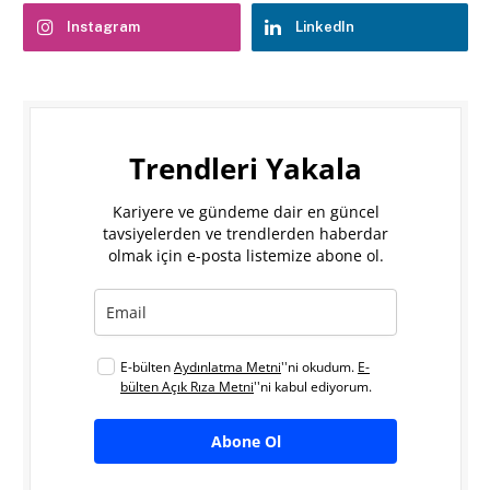
Instagram
LinkedIn
Trendleri Yakala
Kariyere ve gündeme dair en güncel
tavsiyelerden ve trendlerden haberdar
olmak için e-posta listemize abone ol.
E-bülten
Aydınlatma Metni
''ni okudum.
E-
bülten Açık Rıza Metni
''ni kabul ediyorum.
Abone Ol