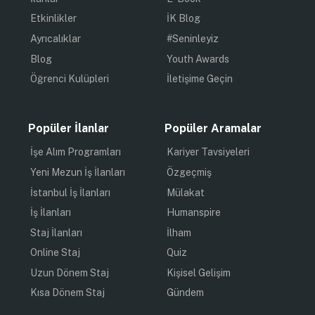
Etkinlikler
İK Blog
Ayrıcalıklar
#Seninleyiz
Blog
Youth Awards
Öğrenci Kulüpleri
İletişime Geçin
Popüler İlanlar
Popüler Aramalar
İşe Alım Programları
Kariyer Tavsiyeleri
Yeni Mezun İş İlanları
Özgeçmiş
İstanbul İş İlanları
Mülakat
İş İlanları
Humanspire
Staj İlanları
İlham
Online Staj
Quiz
Uzun Dönem Staj
Kişisel Gelişim
Kısa Dönem Staj
Gündem