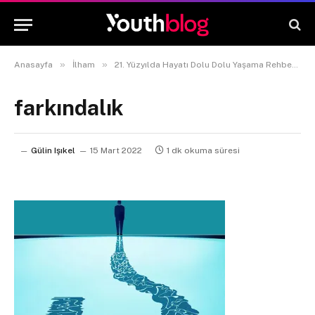
»
»
»
Anasayfa
İlham
21. Yüzyılda Hayatı Dolu Dolu Yaşama Rehberi
farkındalık
Gülin Işıkel
15 Mart 2022
1 dk okuma süresi