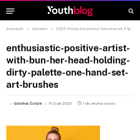
»
»
Anasayfa
Gündem
2023 Yılında Kariyerinizi Yükseltecek 11 İpucu
enthusiastic-positive-artist-
with-bun-her-head-holding-
dirty-palette-one-hand-set-
art-brushes
Gülnihal Öztürk
11 Ocak 2023
1 dk okuma süresi