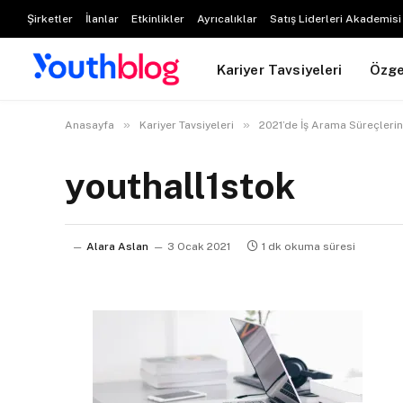
Şirketler
İlanlar
Etkinlikler
Ayrıcalıklar
Satış Liderleri Akademisi
Kariyer Tavsiyeleri
Özg
»
»
Anasayfa
Kariyer Tavsiyeleri
2021’de İş Arama Süreçlerin
youthall1stok
Alara Aslan
3 Ocak 2021
1 dk okuma süresi