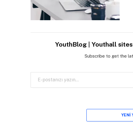
YouthBlog | Youthall site
Subscribe to get the la
E-postanızı yazın…
YENI