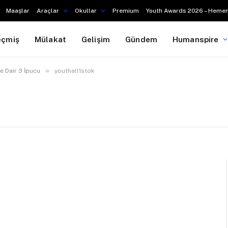
Maaşlar
Araçlar
Okullar
Premium
Youth Awards 2026 – Hemen
eçmiş
Mülakat
Gelişim
Gündem
Humanspire
»
e Dair 3 İpucu
youthall1stok