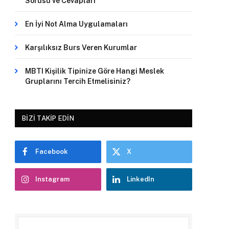
Sorusu ve Cevapları
En İyi Not Alma Uygulamaları
Karşılıksız Burs Veren Kurumlar
MBTI Kişilik Tipinize Göre Hangi Meslek
Gruplarını Tercih Etmelisiniz?
BIZI TAKIP EDIN
Facebook
X
Instagram
LinkedIn