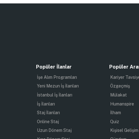
Popüler İlanlar
Popüler Ara
İşe Alım Programları
Kariyer Tavsiy
Yeni Mezun İş İlanları
Özgeçmiş
İstanbul İş İlanları
Mülakat
İş İlanları
Humanspire
Staj İlanları
İlham
Online Staj
Quiz
Uzun Dönem Staj
Kişisel Gelişim