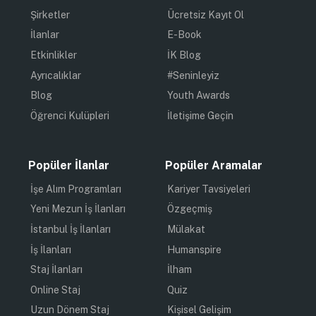
Şirketler
Ücretsiz Kayıt Ol
İlanlar
E-Book
Etkinlikler
İK Blog
Ayrıcalıklar
#Seninleyiz
Blog
Youth Awards
Öğrenci Kulüpleri
İletişime Geçin
Popüler İlanlar
Popüler Aramalar
İşe Alım Programları
Kariyer Tavsiyeleri
Yeni Mezun İş İlanları
Özgeçmiş
İstanbul İş İlanları
Mülakat
İş İlanları
Humanspire
Staj İlanları
İlham
Online Staj
Quiz
Uzun Dönem Staj
Kişisel Gelişim