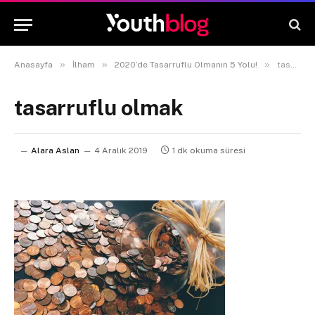
»
»
»
Anasayfa
İlham
2020’de Tasarruflu Olmanın 5 Yolu!
tasarruflu olmak
tasarruflu olmak
Alara Aslan
4 Aralık 2019
1 dk okuma süresi