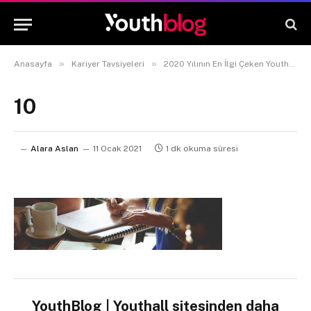
»
»
Anasayfa
Kariyer Tavsiyeleri
2020 Yılının En İlgi Çeken Youthall Blog Yazıları
10
Alara Aslan
11 Ocak 2021
1 dk okuma süresi
YouthBlog | Youthall sitesinden daha