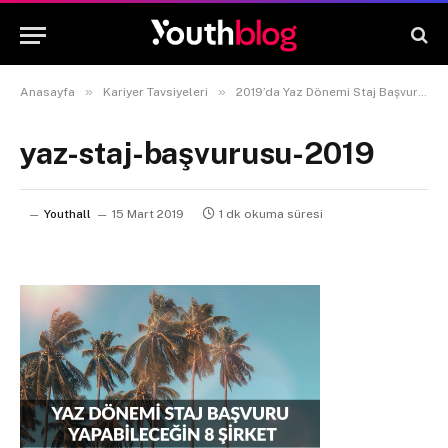
»
»
Anasayfa
Kariyer Tavsiyeleri
2019’da Yaz Dönemi Staj Başvurusu Yapabileceğin 8 Şirket
yaz-staj-başvurusu-2019
Youthall
15 Mart 2019
1 dk okuma süresi