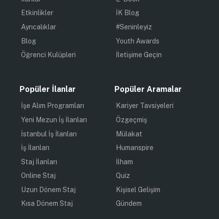
Etkinlikler
İK Blog
Ayrıcalıklar
#Seninleyiz
Blog
Youth Awards
Öğrenci Kulüpleri
İletişime Geçin
Popüler İlanlar
Popüler Aramalar
İşe Alım Programları
Kariyer Tavsiyeleri
Yeni Mezun İş İlanları
Özgeçmiş
İstanbul İş İlanları
Mülakat
İş İlanları
Humanspire
Staj İlanları
İlham
Online Staj
Quiz
Uzun Dönem Staj
Kişisel Gelişim
Kısa Dönem Staj
Gündem