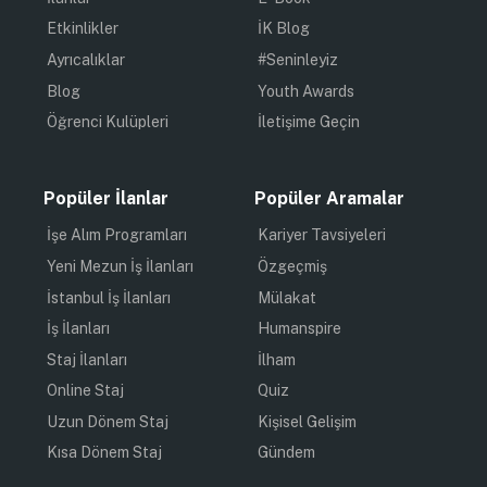
Etkinlikler
İK Blog
Ayrıcalıklar
#Seninleyiz
Blog
Youth Awards
Öğrenci Kulüpleri
İletişime Geçin
Popüler İlanlar
Popüler Aramalar
İşe Alım Programları
Kariyer Tavsiyeleri
Yeni Mezun İş İlanları
Özgeçmiş
İstanbul İş İlanları
Mülakat
İş İlanları
Humanspire
Staj İlanları
İlham
Online Staj
Quiz
Uzun Dönem Staj
Kişisel Gelişim
Kısa Dönem Staj
Gündem