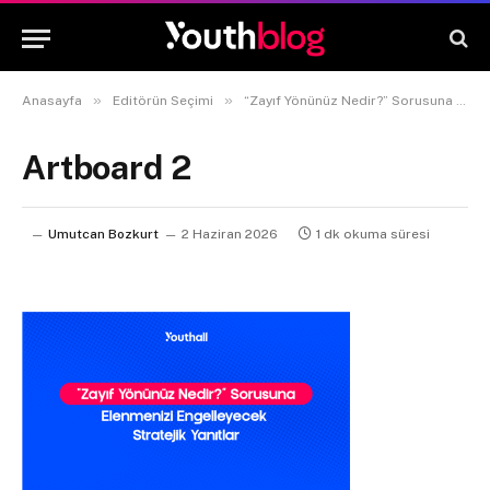
»
»
Anasayfa
Editörün Seçimi
“Zayıf Yönünüz Nedir?” Sorusuna Elenmenizi Engelleyecek Yanıtlar
Artboard 2
Umutcan Bozkurt
2 Haziran 2026
1 dk okuma süresi