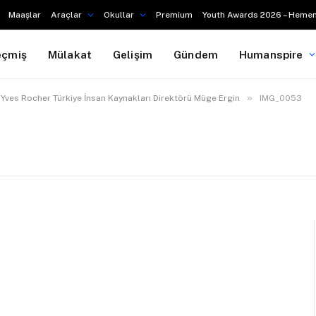
Maaşlar
Araçlar
Okullar
Premium
Youth Awards 2026 – Hemen
eçmiş
Mülakat
Gelişim
Gündem
Humanspire
»
Yves Rocher Türkiye İnsan Kaynakları Direktörü Müge Ergin
IMG_0053