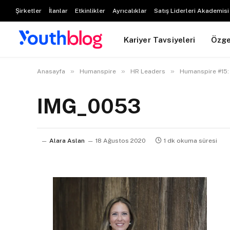
Şirketler
İlanlar
Etkinlikler
Ayrıcalıklar
Satış Liderleri Akademisi
Kariyer Tavsiyeleri
Özg
»
»
»
Anasayfa
Humanspire
HR Leaders
Humanspire #15: 
IMG_0053
Alara Aslan
18 Ağustos 2020
1 dk okuma süresi