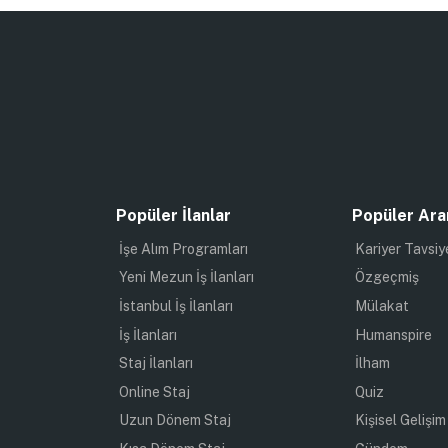
Popüler İlanlar
Popüler Ara
İşe Alım Programları
Kariyer Tavsiy
Yeni Mezun İş İlanları
Özgeçmiş
İstanbul İş İlanları
Mülakat
İş İlanları
Humanspire
Staj İlanları
İlham
Online Staj
Quiz
Uzun Dönem Staj
Kişisel Gelişim