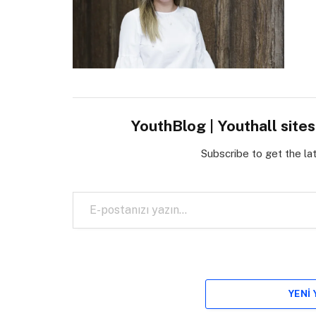
YouthBlog | Youthall site
Subscribe to get the la
E-postanızı yazın…
YENI