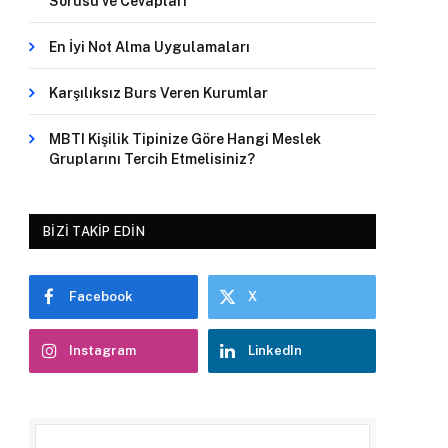
Sorusu ve Cevapları
En İyi Not Alma Uygulamaları
Karşılıksız Burs Veren Kurumlar
MBTI Kişilik Tipinize Göre Hangi Meslek
Gruplarını Tercih Etmelisiniz?
BIZI TAKIP EDIN
Facebook
X
Instagram
LinkedIn